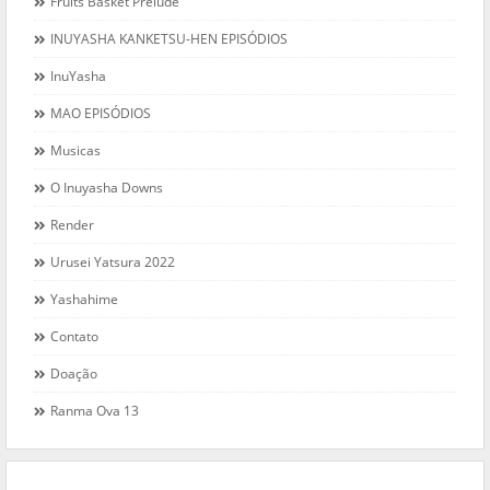
Fruits Basket Prelude
INUYASHA KANKETSU-HEN EPISÓDIOS
InuYasha
MAO EPISÓDIOS
Musicas
O Inuyasha Downs
Render
Urusei Yatsura 2022
Yashahime
Contato
Doação
Ranma Ova 13