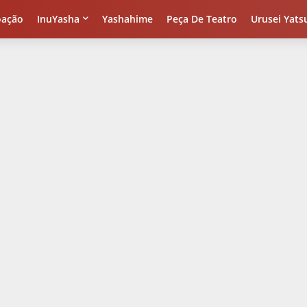
oação
InuYasha
Yashahime
Peça De Teatro
Urusei Yats