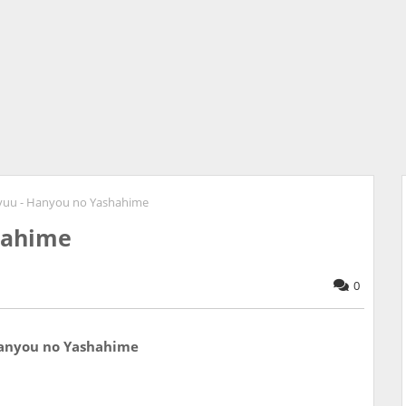
yuu - Hanyou no Yashahime
hahime
0
anyou no Yashahime