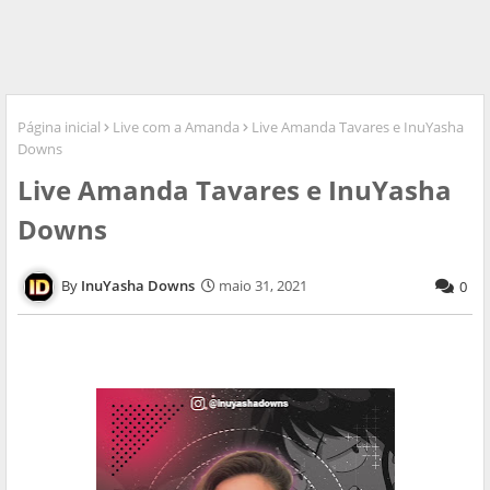
Página inicial
Live com a Amanda
Live Amanda Tavares e InuYasha
Downs
Live Amanda Tavares e InuYasha
Downs
InuYasha Downs
maio 31, 2021
0