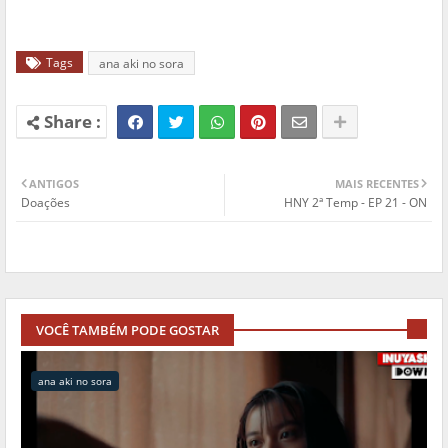
Tags
ana aki no sora
ANTIGOS
MAIS RECENTES
Doações
HNY 2ª Temp - EP 21 - ON
VOCÊ TAMBÉM PODE GOSTAR
ana aki no sora