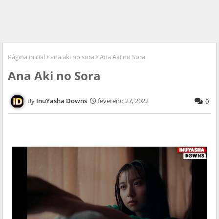
Página inicial
ana aki no sora
Ana Aki no Sora
Ana Aki no Sora
InuYasha Downs
fevereiro 27, 2022
0