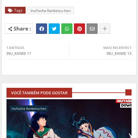
Tags
InuYasha Kanketsu-hen
ANTIGOS
MAIS RECENTES
INU_KANKE 11
INU_KANKE 13
VOCÊ TAMBÉM PODE GOSTAR
InuYasha Kanketsu-hen