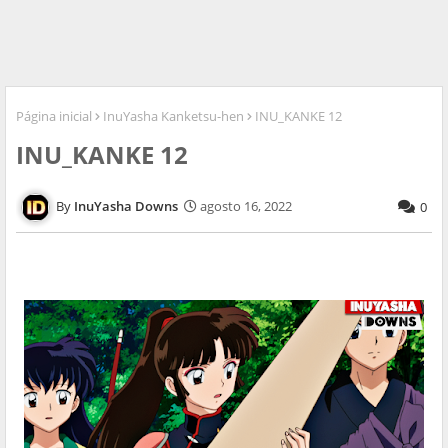
Página inicial
InuYasha Kanketsu-hen
INU_KANKE 12
INU_KANKE 12
InuYasha Downs
agosto 16, 2022
0