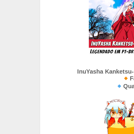
InuYasha Kanketsu-
🔸
F
🔹
Qua