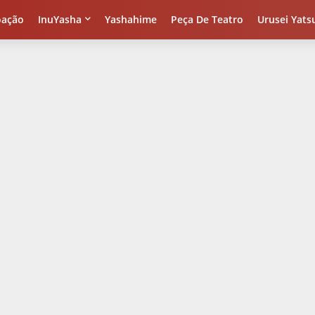
oação
InuYasha
Yashahime
Peça De Teatro
Urusei Yats