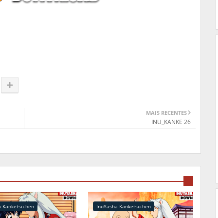
MAIS RECENTES
INU_KANKE 26
a Kanketsu-hen
InuYasha Kanketsu-hen