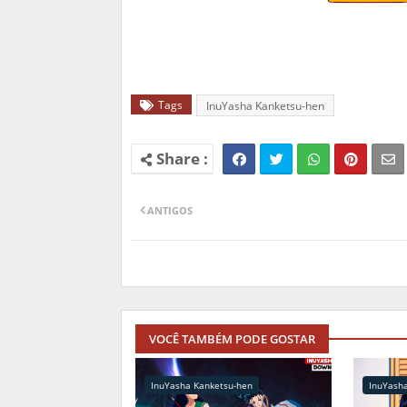
Tags
InuYasha Kanketsu-hen
ANTIGOS
VOCÊ TAMBÉM PODE GOSTAR
InuYasha Kanketsu-hen
InuYash