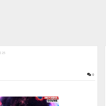
E 25
0