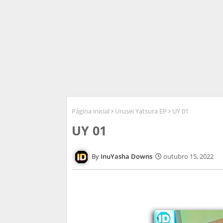
Página inicial
Urusei Yatsura EP
UY 01
UY 01
InuYasha Downs
outubro 15, 2022