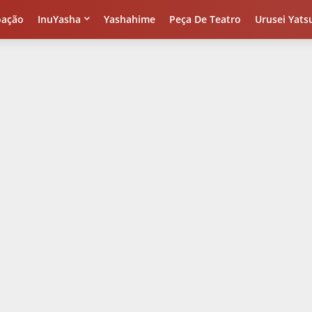
oação
InuYasha
Yashahime
Peça De Teatro
Urusei Yats