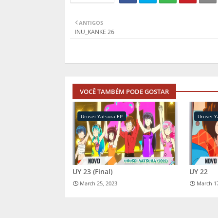
ANTIGOS
INU_KANKE 26
VOCÊ TAMBÉM PODE GOSTAR
Urusei Yatsura EP
Urusei Y
UY 23 (Final)
UY 22
March 25, 2023
March 1