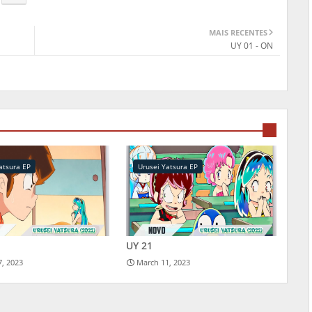
MAIS RECENTES
UY 01 - ON
atsura EP
Urusei Yatsura EP
UY 21
7, 2023
March 11, 2023