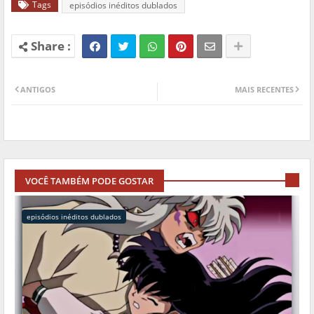
Tags
episódios inéditos dublados
ANTIGOS
MAIS RECENTES
VOCÊ TAMBÉM PODE GOSTAR
episódios inéditos dublados