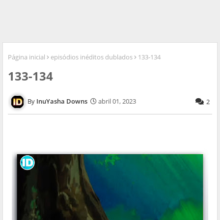
Página inicial
episódios inéditos dublados
133-134
133-134
InuYasha Downs
abril 01, 2023
2