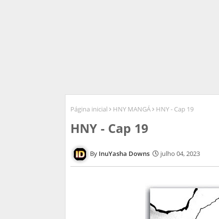
Página inicial
HNY MANGÁ
HNY - Cap 19
HNY - Cap 19
InuYasha Downs
julho 04, 2023