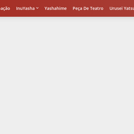
oação
InuYasha
Yashahime
Peça De Teatro
Urusei Yats