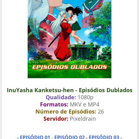
InuYasha Kanketsu-hen - Episódios Dublados
Qualidade:
1080p
Formatos:
MKV e MP4
Número de Episódios:
26
Servidor:
Pixeldrain
- EPISÓDIO 01
-
EPISÓDIO 02
-
EPISÓDIO 03
-