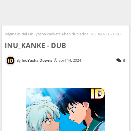
Página inicial
inuyasha kanketsu-hen dublado
INU_KANKE - DUB
INU_KANKE - DUB
InuYasha Downs
abril 14, 2024
6