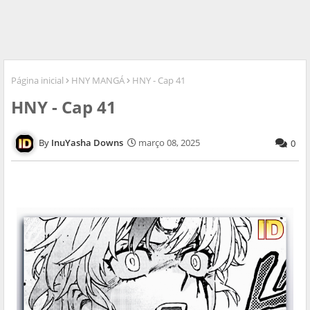
Página inicial
HNY MANGÁ
HNY - Cap 41
HNY - Cap 41
InuYasha Downs
março 08, 2025
0