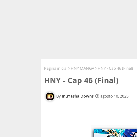
Página inicial
HNY MANGÁ
HNY - Cap 46 (Final)
HNY - Cap 46 (Final)
InuYasha Downs
agosto 10, 2025