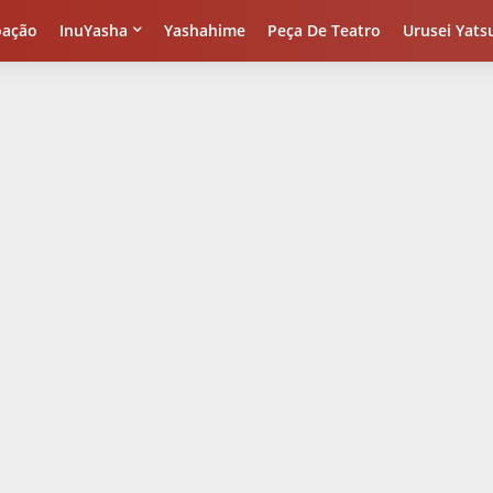
oação
InuYasha
Yashahime
Peça De Teatro
Urusei Yats