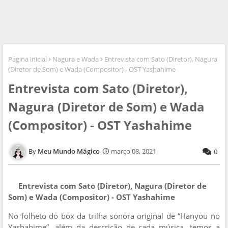
Página inicial
Nagura e Wada
Entrevista com Sato (Diretor), Nagura
(Diretor de Som) e Wada (Compositor) - OST Yashahime
Entrevista com Sato (Diretor),
Nagura (Diretor de Som) e Wada
(Compositor) - OST Yashahime
Meu Mundo Mágico
março 08, 2021
0
Entrevista com Sato (Diretor), Nagura (Diretor de
Som) e Wada (Compositor) - OST Yashahime
No folheto do box da trilha sonora original de “Hanyou no
Yashahime”, além da descrição de cada música, temos a