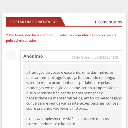
1 Comentários
POSTAR UM COMENTÁRIO
* Por favor, não faça spam aqui. Todos os comentários são revisados
pelo administrador.
Anônimo
21 de fevereiro de 2022 às 19:33
a tradução de vocês é excelente, uma das melhores
fanscans em português que já li. adorando o mangá.
valendo muito acompanhar, especialmente pelas
mudanças em relação ao anime. tenho a impressão de
que o roteirista não sentiu tantas restrições e
necessidade de manter mistérios, então os personagens
conversam e vemos várias interações bacanas. curiosa
sobre pra onde vão levar a história...
e nossa, simplesmente AMEI explorarem mais os
exterminadores! e o kohaku!