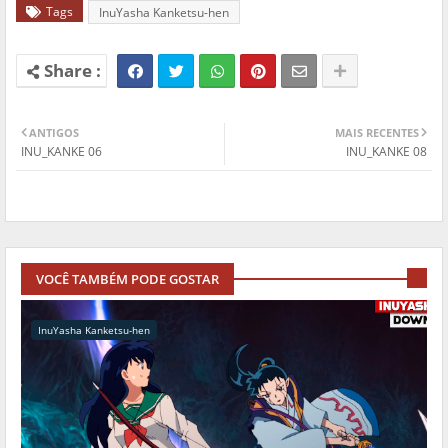
Tags
InuYasha Kanketsu-hen
ANTIGOS
MAIS RECENTES
INU_KANKE 06
INU_KANKE 08
VOCÊ TAMBÉM PODE GOSTAR
InuYasha Kanketsu-hen