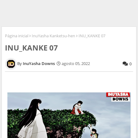
Página inicial
InuYasha Kanketsu-hen
INU_KANKE 07
INU_KANKE 07
InuYasha Downs
agosto 05, 2022
0