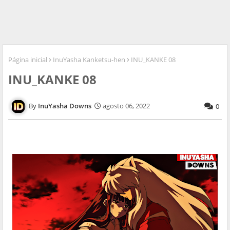
Página inicial
InuYasha Kanketsu-hen
INU_KANKE 08
INU_KANKE 08
InuYasha Downs
agosto 06, 2022
0