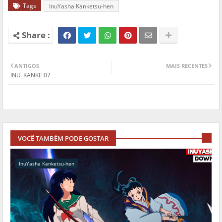
Tags
InuYasha Kanketsu-hen
ANTIGOS
MAIS RECENTES
INU_KANKE 07
VOCÊ TAMBÉM PODE GOSTAR
InuYasha Kanketsu-hen